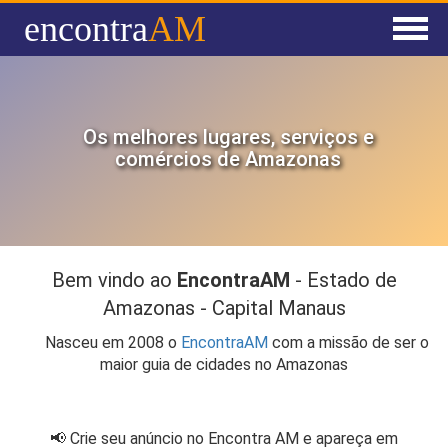
encontra
AM
Home
Agenda
Os melhores lugares, serviços e
comércios de Amazonas
Anuncie
Cadastrar Empresa
Bem vindo ao
EncontraAM
- Estado de
Amazonas - Capital Manaus
Nasceu em 2008 o
EncontraAM
com a missão de ser o
maior guia de cidades no Amazonas
📢 Crie seu anúncio no Encontra AM e apareça em